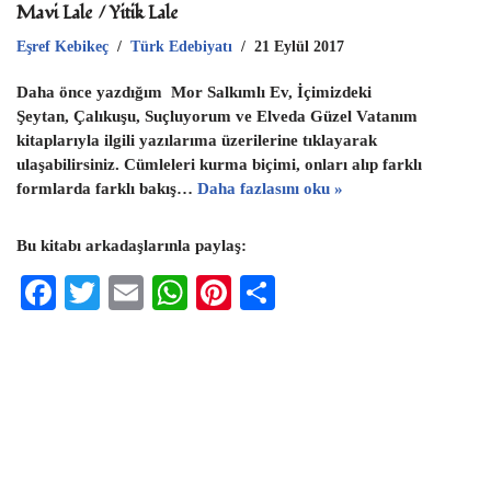
Mavi Lale / Yitik Lale
Eşref Kebikeç
Türk Edebiyatı
21 Eylül 2017
Daha önce yazdığım Mor Salkımlı Ev, İçimizdeki
Şeytan, Çalıkuşu, Suçluyorum ve Elveda Güzel Vatanım
kitaplarıyla ilgili yazılarıma üzerilerine tıklayarak
ulaşabilirsiniz. Cümleleri kurma biçimi, onları alıp farklı
formlarda farklı bakış…
Daha fazlasını oku »
Bu kitabı arkadaşlarınla paylaş:
F
T
E
W
Pi
S
ac
wi
m
h
nt
h
eb
tt
ai
at
er
ar
oo
er
l
s
es
e
k
A
t
p