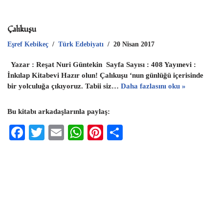
Çalıkuşu
Eşref Kebikeç
Türk Edebiyatı
20 Nisan 2017
Yazar : Reşat Nuri Güntekin Sayfa Sayısı : 408 Yayınevi :
İnkılap Kitabevi Hazır olun! Çalıkuşu ‘nun günlüğü içerisinde
bir yolculuğa çıkıyoruz. Tabii siz…
Daha fazlasını oku »
Bu kitabı arkadaşlarınla paylaş:
F
T
E
W
Pi
S
ac
wi
m
h
nt
h
eb
tt
ai
at
er
ar
oo
er
l
s
es
e
k
A
t
p