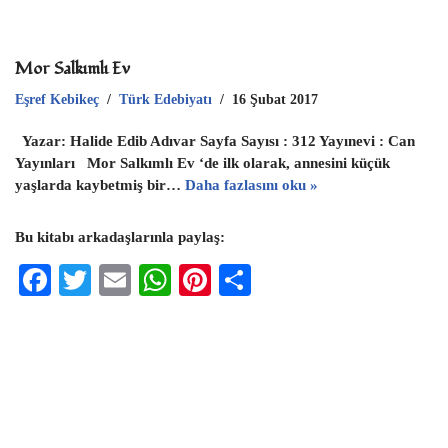
Mor Salkımlı Ev
Eşref Kebikeç
Türk Edebiyatı
16 Şubat 2017
Yazar: Halide Edib Adıvar Sayfa Sayısı : 312 Yayınevi : Can
Yayınları Mor Salkımlı Ev ‘de ilk olarak, annesini küçük
yaşlarda kaybetmiş bir…
Daha fazlasını oku »
Bu kitabı arkadaşlarınla paylaş:
F
T
E
W
Pi
S
ac
wi
m
h
nt
h
eb
tt
ai
at
er
ar
oo
er
l
s
es
e
k
A
t
p