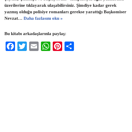
üzerilerine tıklayarak ulaşabilirsiniz. Şimdiye kadar gerek
yazmış olduğu polisiye romanları gerekse yarattığı Başkomiser
Nevzat…
Daha fazlasını oku »
Bu kitabı arkadaşlarınla paylaş:
F
T
E
W
Pi
S
ac
wi
m
h
nt
h
eb
tt
ai
at
er
ar
oo
er
l
s
es
e
k
A
t
p
p