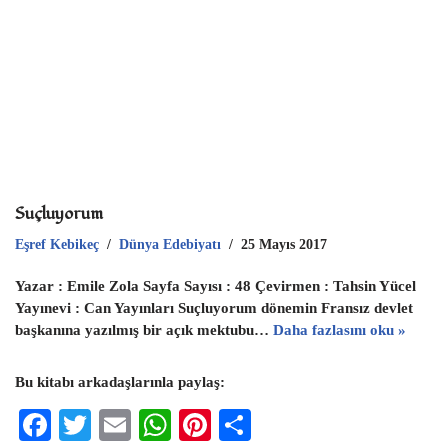
Suçluyorum
Eşref Kebikeç
Dünya Edebiyatı
25 Mayıs 2017
Yazar : Emile Zola Sayfa Sayısı : 48 Çevirmen : Tahsin Yücel
Yayınevi : Can Yayınları Suçluyorum dönemin Fransız devlet
başkanına yazılmış bir açık mektubu…
Daha fazlasını oku »
Bu kitabı arkadaşlarınla paylaş:
F
T
E
W
Pi
S