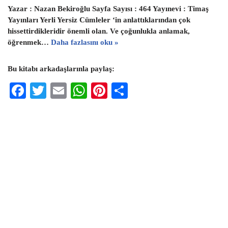
Yazar : Nazan Bekiroğlu Sayfa Sayısı : 464 Yayınevi : Timaş
Yayınları Yerli Yersiz Cümleler ‘in anlattıklarından çok
hissettirdikleridir önemli olan. Ve çoğunlukla anlamak,
öğrenmek…
Daha fazlasını oku »
Bu kitabı arkadaşlarınla paylaş:
F
T
E
W
Pi
S
ac
wi
m
h
nt
h
eb
tt
ai
at
er
ar
oo
er
l
s
es
e
k
A
t
p
p