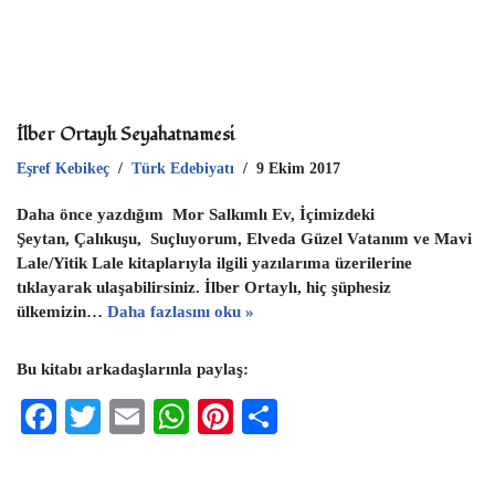
İlber Ortaylı Seyahatnamesi
Eşref Kebikeç
Türk Edebiyatı
9 Ekim 2017
Daha önce yazdığım Mor Salkımlı Ev, İçimizdeki
Şeytan, Çalıkuşu, Suçluyorum, Elveda Güzel Vatanım ve Mavi
Lale/Yitik Lale kitaplarıyla ilgili yazılarıma üzerilerine
tıklayarak ulaşabilirsiniz. İlber Ortaylı, hiç şüphesiz
ülkemizin…
Daha fazlasını oku »
Bu kitabı arkadaşlarınla paylaş:
F
T
E
W
Pi
S
ac
wi
m
h
nt
h
eb
tt
ai
at
er
ar