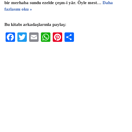
bir merhaba sundu ezelde çeşm-i yâr. Öyle mest…
Daha
fazlasını oku »
Bu kitabı arkadaşlarınla paylaş:
F
T
E
W
Pi
S
ac
wi
m
h
nt
h
eb
tt
ai
at
er
ar
oo
er
l
s
es
e
k
A
t
p
p