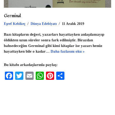
Germinal
Eşref Kebikeç
Dünya Edebiyatı
11 Aralık 2019
Bazı kitapların değeri, yazarları hayattayken anlaşılamayıp
öldükten uzun süreler sonra fark edilmiştir. Birazdan
bahsedeceğim Germinal gibi kimi kitaplar ise yazarı henüz
hayattayken bile o kadar…
Daha fazlasını oku »
Bu kitabı arkadaşlarınla paylaş:
F
T
E
W
Pi
S
ac
wi
m
h
nt
h
eb
tt
ai
at
er
ar
oo
er
l
s
es
e
k
A
t