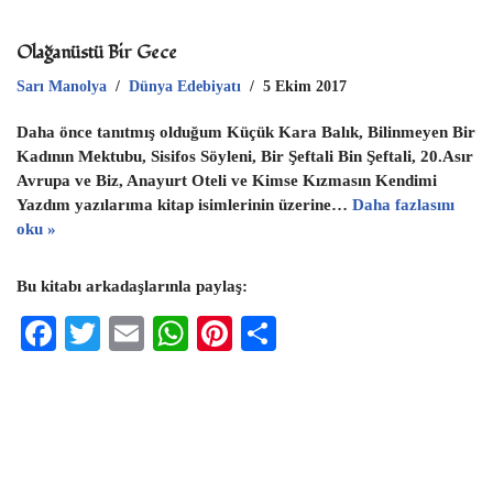
Olağanüstü Bir Gece
Sarı Manolya
Dünya Edebiyatı
5 Ekim 2017
Daha önce tanıtmış olduğum Küçük Kara Balık, Bilinmeyen Bir
Kadının Mektubu, Sisifos Söyleni, Bir Şeftali Bin Şeftali, 20.Asır
Avrupa ve Biz, Anayurt Oteli ve Kimse Kızmasın Kendimi
Yazdım yazılarıma kitap isimlerinin üzerine…
Daha fazlasını
oku »
Bu kitabı arkadaşlarınla paylaş:
F
T
E
W
Pi
S
ac
wi
m
h
nt
h
eb
tt
ai
at
er
ar
oo
er
l
s
es
e
k
A
t