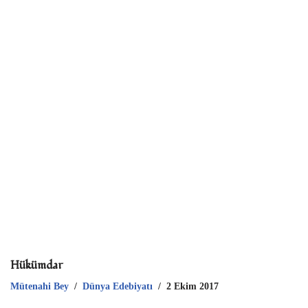
p
p
Hükümdar
Mütenahi Bey
Dünya Edebiyatı
2 Ekim 2017