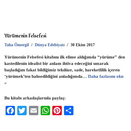
Yürümenin Felsefesi
Taha Ömergil
Dünya Edebiyatı
30 Ekim 2017
Yürümenin Felsefesi kitabını ilk elime aldığımda “yürüme” den
kastedilenin idealist bir anlam ihtiva edeceğini umarak
başladığım fakat bildiğimiz tekdüze, sade, hareketlilik içeren
‘yürümek’ten bahsedildiğini anladığımda…
Daha fazlasını oku
»
Bu kitabı arkadaşlarınla paylaş:
F
T
E
W
Pi
S
ac
wi
m
h
nt
h
eb
tt
ai
at
er
ar