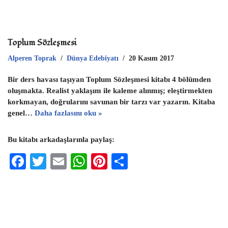
Toplum Sözleşmesi
Alperen Toprak
Dünya Edebiyatı
20 Kasım 2017
Bir ders havası taşıyan Toplum Sözleşmesi kitabı 4 bölümden
oluşmakta. Realist yaklaşım ile kaleme alınmış; eleştirmekten
korkmayan, doğrularını savunan bir tarzı var yazarın. Kitaba
genel…
Daha fazlasını oku »
Bu kitabı arkadaşlarınla paylaş:
F
T
E
W
Pi
S
ac
wi
m
h
nt
h
eb
tt
ai
at
er
ar
oo
er
l
s
es
e
k
A
t