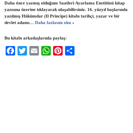
Daha önce yazmış olduğum Saatleri Ayarlama Enstitüsü kitap
yazısına üzerine tıklayarak ulaşabilirsiniz. 16. yüzyıl başlarında
yazılmış Hükümdar (Il Principe) kitabı tarihçi, yazar ve bir
devlet adamı…
Daha fazlasını oku »
Bu kitabı arkadaşlarınla paylaş:
F
T
E
W
Pi
S
ac
wi
m
h
nt
h
eb
tt
ai
at
er
ar
oo
er
l
s
es
e
k
A
t
p
p