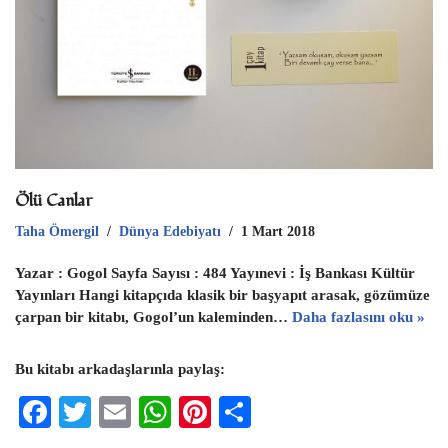
Ölü Canlar
Taha Ömergil
Dünya Edebiyatı
1 Mart 2018
Yazar : Gogol Sayfa Sayısı : 484 Yayınevi : İş Bankası Kültür
Yayınları Hangi kitapçıda klasik bir başyapıt arasak, gözümüze
çarpan bir kitabı, Gogol’un kaleminden…
Daha fazlasını oku »
Bu kitabı arkadaşlarınla paylaş:
F
T
E
W
Pi
S
ac
wi
m
h
nt
h