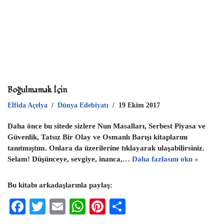
p
Boğulmamak İçin
Elfida Açelya
Dünya Edebiyatı
19 Ekim 2017
Daha önce bu sitede sizlere Nun Masalları, Serbest Piyasa ve
Güvenlik, Tatsız Bir Olay ve Osmanlı Barışı kitaplarını
tanıtmıştım. Onlara da üzerilerine tıklayarak ulaşabilirsiniz.
Selam! Düşünceye, sevgiye, inanca,…
Daha fazlasını oku »
Bu kitabı arkadaşlarınla paylaş:
F
T
E
W
Pi
S
ac
wi
m
h
nt
h