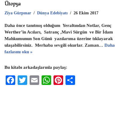
Ütopya
Ziya Gürpınar
Dünya Edebiyatı
26 Ekim 2017
Daha önce tanıtmış olduğum Yeraltından Notlar, Genç
Werther’in Acıları, Satranç ,Mavi Sürgün ve Bir İdam
Mahkumunun Son Günü yazılarıma üzerine tıklayarak
ulaşabilirsiniz. Merhaba sevgili okurlar. Zaman…
Daha
fazlasını oku »
Bu kitabı arkadaşlarınla paylaş:
F
T
E
W
Pi
S
ac
wi
m
h
nt
h
eb
tt
ai
at
er
ar
oo
er
l
s
es
e
k
A
t
p