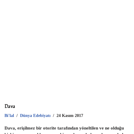
eb
tt
ai
at
er
ar
oo
er
l
s
es
e
k
A
t
p
p
Dava
Bi'lal
Dünya Edebiyatı
24 Kasım 2017
Dava, erişilmez bir otorite tarafından yöneltilen ve ne olduğu