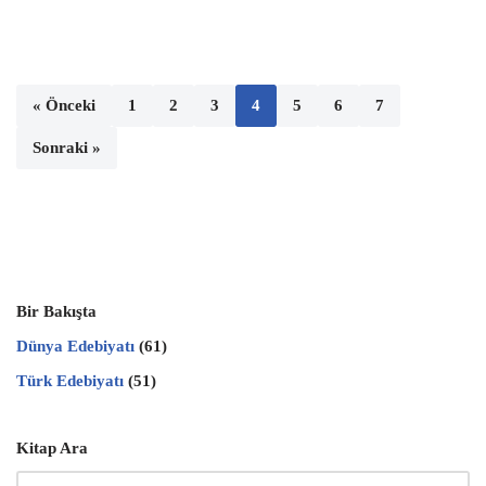
eb
tt
ai
at
er
ar
oo
er
l
s
es
e
k
A
t
« Önceki
1
2
3
4
5
6
7
p
Sonraki »
p
Bir Bakışta
Dünya Edebiyatı
(61)
Türk Edebiyatı
(51)
Kitap Ara