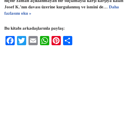
hiçbir zaman açıklanmayan bir suçlamayla karşı karşıya kalan
Josef K.’nın davası üzerine kurgulanmış ve ismini de…
Daha
fazlasını oku »
Bu kitabı arkadaşlarınla paylaş:
F
T
E
W
Pi
S
ac
wi
m
h
nt
h
eb
tt
ai
at
er
ar
oo
er
l
s
es
e
k
A
t
p
p