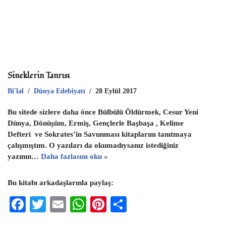
Sineklerin Tanrısı
Bi'lal
Dünya Edebiyatı
28 Eylül 2017
Bu sitede sizlere daha önce Bülbülü Öldürmek, Cesur Yeni
Dünya, Dönüşüm, Ermiş, Gençlerle Başbaşa , Kelime
Defteri ve Sokrates’in Savunması kitaplarını tanıtmaya
çalışmıştım. O yazıları da okumadıysanız istediğiniz
yazının…
Daha fazlasını oku »
Bu kitabı arkadaşlarınla paylaş:
F
T
E
W
Pi
S
ac
wi
m
h
nt
h