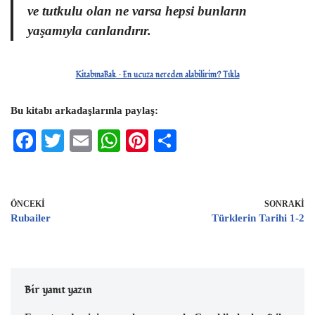
ve tutkulu olan ne varsa hepsi bunların
yaşamıyla canlandırır.
KitabınaBak
– En ucuza nereden alabilirim? Tıkla
Bu kitabı arkadaşlarınla paylaş:
F
T
E
W
Pi
S
ac
wi
m
h
nt
h
eb
tt
ai
at
er
ar
oo
er
l
s
es
e
ÖNCEKI
SONRAKI
Rubailer
Türklerin Tarihi 1-2
k
A
t
p
p
Bir yanıt yazın