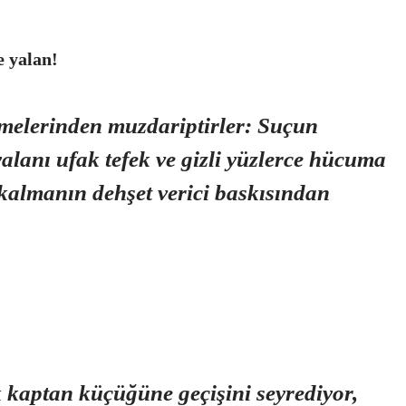
e yalan!
emelerinden muzdariptirler: Suçun
yalanı ufak tefek ve gizli yüzlerce hücuma
almanın dehşet verici baskısından
 kaptan küçüğüne geçişini seyrediyor,