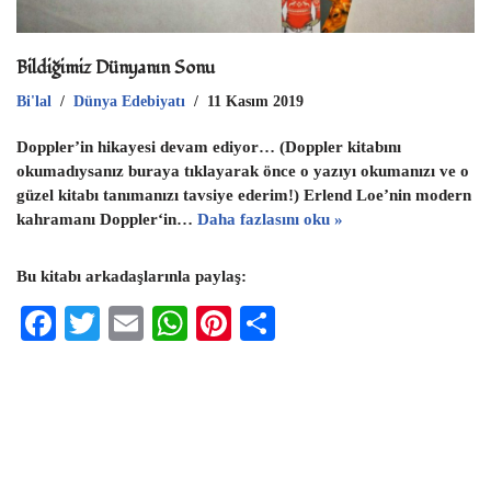
Bildiğimiz Dünyanın Sonu
Bi'lal
Dünya Edebiyatı
11 Kasım 2019
Doppler’in hikayesi devam ediyor… (Doppler kitabını
okumadıysanız buraya tıklayarak önce o yazıyı okumanızı ve o
güzel kitabı tanımanızı tavsiye ederim!) Erlend Loe’nin modern
kahramanı Doppler‘in…
Daha fazlasını oku »
Bu kitabı arkadaşlarınla paylaş:
F
T
E
W
Pi
S
ac
wi
m
h
nt
h
eb
tt
ai
at
er
ar
oo
er
l
s
es
e
k
A
t