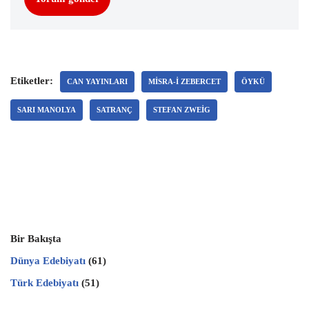
Etiketler:
CAN YAYINLARI
MISRA-I ZEBERCET
ÖYKÜ
SARI MANOLYA
SATRANÇ
STEFAN ZWEIG
Bir Bakışta
Dünya Edebiyatı
(61)
Türk Edebiyatı
(51)