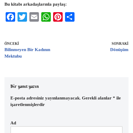
Bu kitabı arkadaşlarınla paylaş:
F
T
E
W
Pi
S
ac
wi
m
h
nt
h
eb
tt
ai
at
er
ar
oo
er
l
s
es
e
ÖNCEKI
SONRAKI
Bilinmeyen Bir Kadının
Dönüşüm
k
A
t
Mektubu
p
p
Bir yanıt yazın
E-posta adresiniz yayınlanmayacak.
Gerekli alanlar
*
ile
işaretlenmişlerdir
Ad