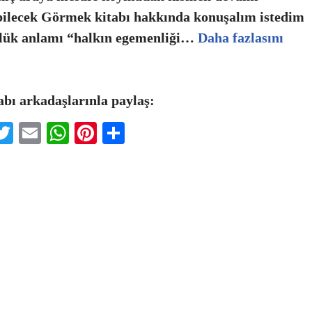
bilecek Görmek kitabı hakkında konuşalım istedim
lük anlamı “halkın egemenliği…
Daha fazlasını
abı arkadaşlarınla paylaş:
T
E
W
Pi
S
c
wi
m
h
nt
h
b
tt
ai
at
er
ar
o
er
l
s
es
e
A
t
p
p