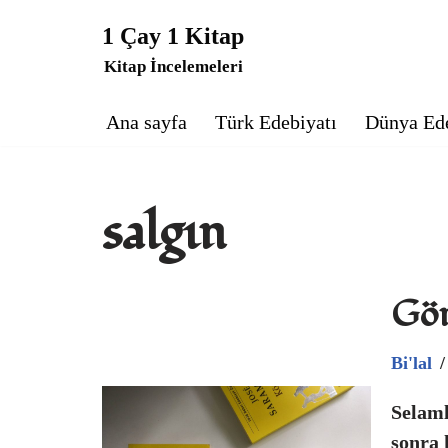
1 Çay 1 Kitap
İçeriğe
Kitap İncelemeleri
geç
Ana sayfa
Türk Edebiyatı
Dünya Ede
salgın
Gö
Bi'lal
Selaml
sonra