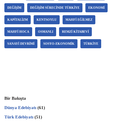
DEĞIŞIM
DEĞIŞIM SÜRECINDE TÜRKIYE
EKONOMI
KAPITALIZM
KENTSOYLU
MAHFI EĞILMEZ
MAHFI HOCA
OSMANLI
REMZI KITABEVI
SANAYI DEVRIMI
SOSYO-EKONOMIK
TÜRKIYE
Bir Bakışta
Dünya Edebiyatı
(61)
Türk Edebiyatı
(51)