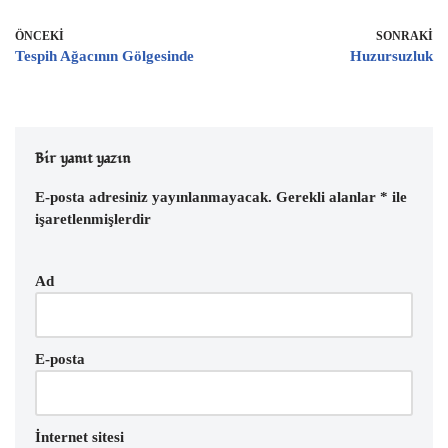
eb
tt
ai
at
er
ar
oo
er
l
s
es
e
ÖNCEKI
SONRAKI
Tespih Ağacının Gölgesinde
Huzursuzluk
k
A
t
p
p
Bir yanıt yazın
E-posta adresiniz yayınlanmayacak.
Gerekli alanlar
*
ile
işaretlenmişlerdir
Ad
E-posta
İnternet sitesi