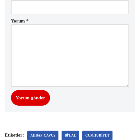
Yorum
*
Etiketler:
AHBAP-ÇAVUŞ
BI'LAL
CUMHURIYET