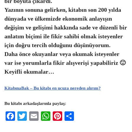
bir boyuta çıkardı.
Yazının sonuna gelirken, kitabın son 200 yılda
dünyada ve ülkemizde ekonomik anlayışın
değişim ve gelişimi hakkında sade ve düzenli bir
anlatım biçimi ile fikir sahibi olmak isteyenler
için doğru tercih olduğunu düşünüyorum.
Daha önce okuyanlar veya okumak isteyenler
var ise yorumlarla fikir alışverişi yapabiliriz 🙂
Keyifli okumalar…
KitabınaBak – Bu kitabı en ucuza nereden alırım?
Bu kitabı arkadaşlarınla paylaş:
F
T
E
W
Pi
S
ac
wi
m
h
nt
h