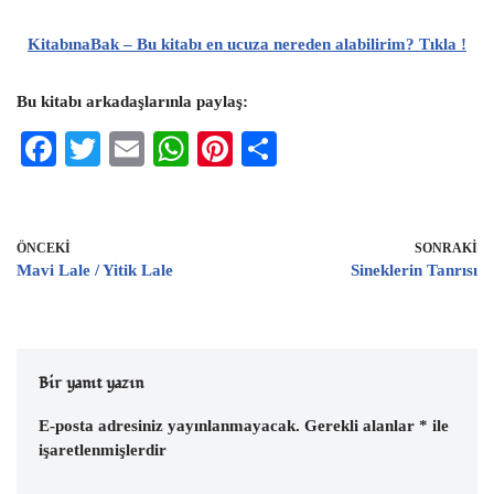
KitabınaBak – Bu kitabı en ucuza nereden alabilirim? Tıkla !
Bu kitabı arkadaşlarınla paylaş:
F
T
E
W
Pi
S
ac
wi
m
h
nt
h
eb
tt
ai
at
er
ar
oo
er
l
s
es
e
ÖNCEKI
SONRAKI
Mavi Lale / Yitik Lale
Sineklerin Tanrısı
k
A
t
p
p
Bir yanıt yazın
E-posta adresiniz yayınlanmayacak.
Gerekli alanlar
*
ile
işaretlenmişlerdir