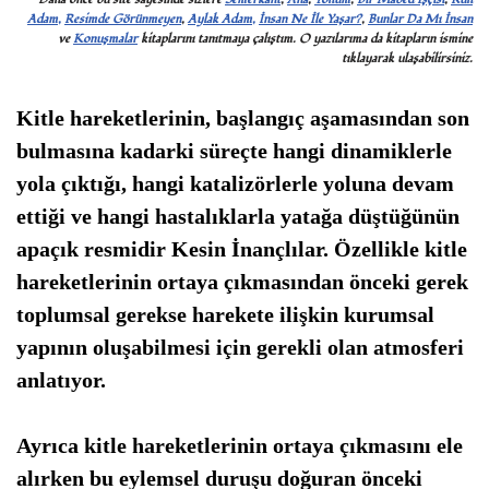
Adam,
Resimde Görünmeyen
,
Aylak Adam,
İnsan Ne İle Yaşar?
,
Bunlar Da Mı İnsan
ve
Konuşmalar
kitaplarını tanıtmaya çalıştım. O yazılarıma da kitapların ismine
tıklayarak ulaşabilirsiniz.
Kitle hareketlerinin, başlangıç aşamasından son
bulmasına kadarki süreçte hangi dinamiklerle
yola çıktığı, hangi katalizörlerle yoluna devam
ettiği ve hangi hastalıklarla yatağa düştüğünün
apaçık resmidir Kesin İnançlılar. Özellikle kitle
hareketlerinin ortaya çıkmasından önceki gerek
toplumsal gerekse harekete ilişkin kurumsal
yapının oluşabilmesi için gerekli olan atmosferi
anlatıyor.
Ayrıca kitle hareketlerinin ortaya çıkmasını ele
alırken bu eylemsel duruşu doğuran önceki